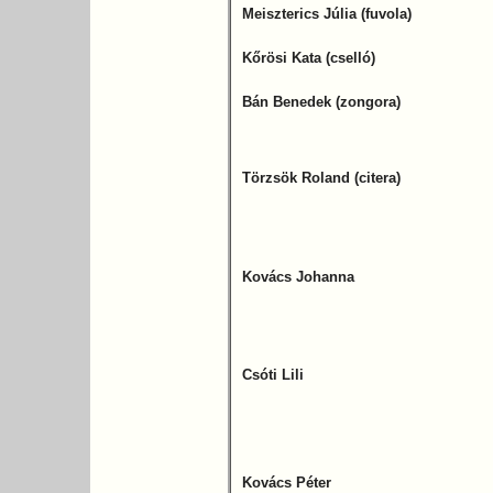
Meiszterics Júlia (fuvola)
Kőrösi Kata (cselló)
Bán Benedek (zongora)
Törzsök Roland (citera)
Kovács Johanna
Csóti Lili
Kovács Péter