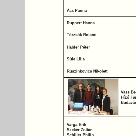
Ács Panna
Ruppert Hanna
Törzsök Roland
Habler Péter
Süle Lilla
Ruszinkovics Nikolett
Vass Be
Hízó Fa
Budavár
Varga Erik
Szekér Zoltán
Schiller Philip