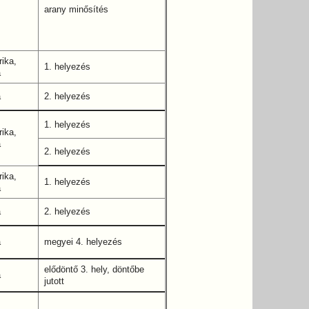
arany minősítés
ika,
1. helyezés
a
a
2. helyezés
1. helyezés
ika,
a
2. helyezés
ika,
1. helyezés
a
a
2. helyezés
a
megyei 4. helyezés
elődöntő 3. hely, döntőbe
a
jutott