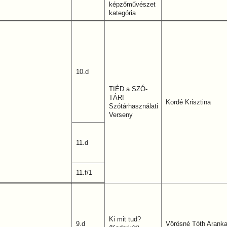
képzőművészet
kategória
10.d
TIÉD a SZÓ-
TÁR!
Kordé Krisztina
Szótárhasználati
Verseny
11.d
11.f/1
Ki mit tud?
9.d
Vörösné Tóth Arank