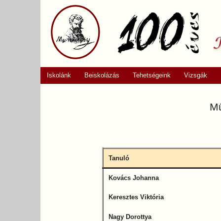
Iskolánk
Beiskolázás
Tehetségeink
Vizsgák
Mű
Tanuló
Kovács Johanna
Keresztes Viktória
Nagy Dorottya