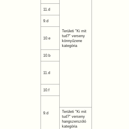
11.d
9.d
Területi "Ki mit
tud?" verseny
10.e
könnyűzene
kategória
10.b
11.d
10.f
Területi "Ki mit
9.d
tud?" verseny
hangszerszóló
kategória