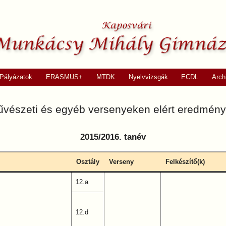
Pályázatok
ERASMUS+
MTDK
Nyelvvizsgák
ECDL
Arch
vészeti és egyéb versenyeken elért eredmén
2015/2016. tanév
Osztály
Verseny
Felkészítő(k)
12.a
12.d