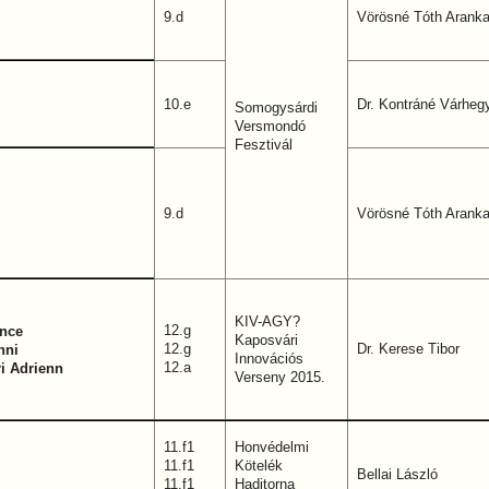
9.d
Vörösné Tóth Arank
10.e
Dr. Kontráné Várhegy
Somogysárdi
Versmondó
Fesztivál
9.d
Vörösné Tóth Arank
KIV-AGY?
12.g
nce
Kaposvári
12.g
Dr. Kerese Tibor
nni
Innovációs
12.a
i Adrienn
Verseny 2015.
11.f1
Honvédelmi
11.f1
Kötelék
Bellai László
11.f1
Haditorna