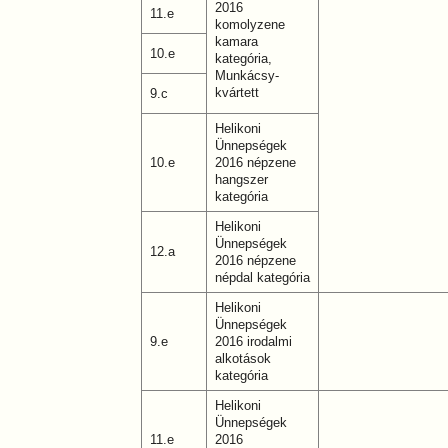
2016
11.e
komolyzene
kamara
10.e
kategória,
Munkácsy-
kvártett
9.c
Helikoni
Ünnepségek
10.e
2016 népzene
hangszer
kategória
Helikoni
Ünnepségek
12.a
2016 népzene
népdal kategória
Helikoni
Ünnepségek
9.e
2016 irodalmi
alkotások
kategória
Helikoni
Ünnepségek
11.e
2016