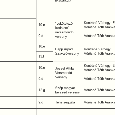
(Kadarkút)
Kontráné Várhegyi Er
"Lekötelező
10.e
Vörösné Tóth Arank
Irodalom"
versemondó
9.d
Vörösné Tóth Arank
verseny
10.e
Papp Árpád
Kontráné Várhegyi Er
Szavalóverseny
Vörösné Tóth Arank
13.f
Kontráné Várhegyi Er
10.e
József Attila
Vörösné Tóth Arank
Versmondó
Verseny
9.d
Vörösné Tóth Arank
Szép magyar
12.g
Vörösné Tóth Arank
berszéd verseny
9.d
Tehetséggála
Vörösné Tóth Arank