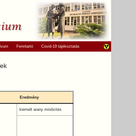
ivum
Fenntartó
Covid-19 tájékoztatás
yek
Eredmény
kiemelt arany minősítés