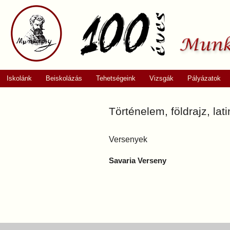
Iskolánk
Beiskolázás
Tehetségeink
Vizsgák
Pályázatok
Történelem, földrajz, l
Versenyek
Savaria Verseny