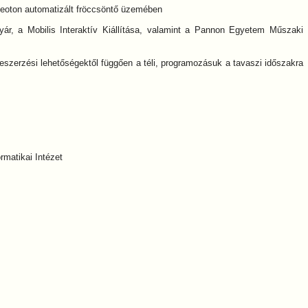
ideoton automatizált fröccsöntő üzemében
yár, a Mobilis Interaktív Kiállítása, valamint a Pannon Egyetem Műszaki
eszerzési lehetőségektől függően a téli, programozásuk a tavaszi időszakra
matikai Intézet