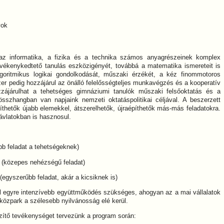
yok
r az informatika, a fizika és a technika számos anyagrészeinek komplex
evékenykedtető tanulás eszközigényét, továbbá a matematika ismereteit is
algoritmikus logikai gondolkodását, műszaki érzékét, a kéz finommotoros
r pedig hozzájárul az önálló felelősségteljes munkavégzés és a kooperatív
zzájárulhat a tehetséges gimnáziumi tanulók műszaki felsőoktatás és a
összhangban van napjaink nemzeti oktatáspolitikai céljával. A beszerzett
hetők újabb elemekkel, átszerelhetők, újraépíthetők más-más feladatokra.
ávlatokban is hasznosul.
b feladat a tehetségeknek)
l (közepes nehézségű feladat)
egyszerűbb feladat, akár a kicsiknek is)
l egyre intenzívebb együttműködés szükséges, ahogyan az a mai vállalatok
közpark a szélesebb nyilvánosság elé kerül.
szítő tevékenységet tervezünk a program során: