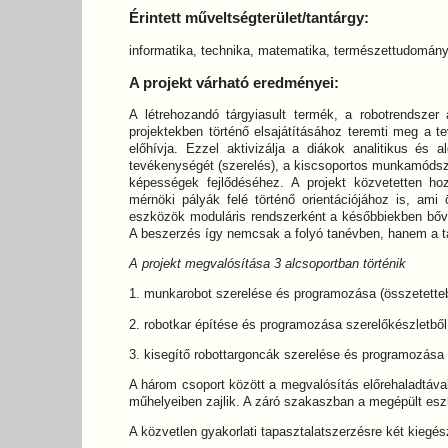
Érintett műveltségterület/tantárgy:
informatika, technika, matematika, természettudomán
A projekt várható eredményei:
A létrehozandó tárgyiasult termék, a robotrendsze
projektekben történő elsajátításához teremti meg a t
előhívja. Ezzel aktivizálja a diákok analitikus és 
tevékenységét (szerelés), a kiscsoportos munkamódsze
képességek fejlődéséhez. A projekt közvetetten ho
mérnöki pályák felé történő orientációjához is, ami 
eszközök moduláris rendszerként a későbbiekben bővít
A beszerzés így nemcsak a folyó tanévben, hanem a t
A projekt megvalósítása 3 alcsoportban történik
1. munkarobot szerelése és programozása (összetetteb
2. robotkar építése és programozása szerelőkészletbő
3. kisegítő robottargoncák szerelése és programozása (
A három csoport között a megvalósítás előrehaladtáva
műhelyeiben zajlik. A záró szakaszban a megépült esz
A közvetlen gyakorlati tapasztalatszerzésre két kiegé