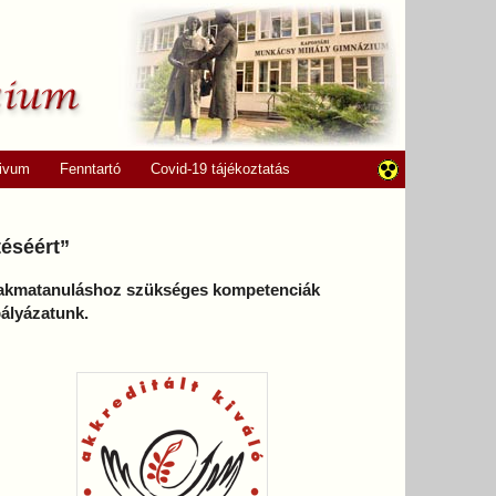
ivum
Fenntartó
Covid-19 tájékoztatás
téséért”
 szakmatanuláshoz szükséges kompetenciák
pályázatunk.