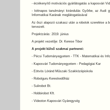
- érzékenyítő motivációs gyárlátogatás a kaposvári V
- kétnapos tanulmányi kirándulás Győrbe, az Audi g
Informatikai Karának meglátogatásával
Az őszi alapozó szakasz után a robotok szerelése a b
tervezett.
Projektzárás: 2019. június
A projekt vezetője: Dr. Kerese Tibor
A projekt külső szakmai partnerei:
- Pécsi Tudományegyetem - TTK - Matematikai és Infor
- Kaposvári Tudományegyetem - Pedagógiai Kar
- Eötvös Lóránd Műszaki Szakközépiskola
- Robotguru Kereskedőház
- Sulirobot Bt.
- Hobbirobot Kft.
- Videoton Kaposvári Gyáregység