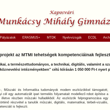
Pályázatok
ERASMUS+
MTDK
Nyelvvizsgák
ECDL
Arch
rojekt az MTMI tehetségek kompetenciáinak fejlesz
ai, a természettudományos, a technikai, digitális, valamint a
 köznevelési intézményekben” célú kiírásán 1 050 000 Ft-t nyert 
t-, Műszaki és Informatika tudományok modern eszközökkel támogatott,
 cél egy automatizált ipari termelés folyamatait modellező robot építése a
 illetve részben műszaki hulladékból. Az eszközök felprogramozása egy
örténő részvétel a tanulók műszaki, digitális, matematikai, térbeli-vizuális,
nciáit is fejleszti.