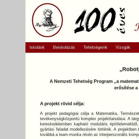
Iskolánk
Beiskolázás
Tehetségeink
Vizsgák
„Robotp
A Nemzeti Tehetség Program „a matematik
erősítése a
A projekt rövid célja:
A projekt pedagógiai célja a Matematika, Természe
tevékenységközpontú komplex projekttanulása. A tárgyi
kereskedelemben kapható moduláris építőelemekből,
gyártási feladat modellezésére történik. A projektben t
továbbá a team-munka révén az interperszonális kompete