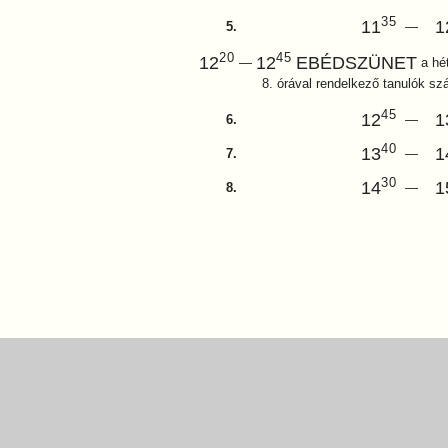
35
11
1
5.
—
20
45
12
12
EBÉDSZÜNET
—
a hé
8. órával rendelkező tanulók s
45
12
1
6.
—
40
13
1
7.
—
30
14
1
8.
—