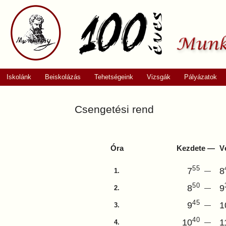
Iskolánk
Beiskolázás
Tehetségeink
Vizsgák
Pályázatok
Csengetési rend
Óra
Kezdete —
V
55
7
8
1.
—
50
8
9
2.
—
45
9
1
3.
—
40
10
1
4.
—